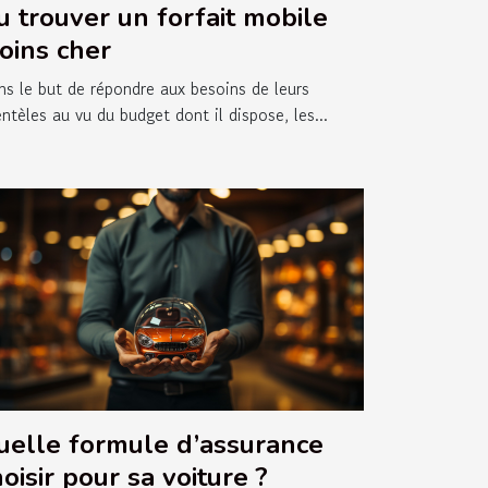
u trouver un forfait mobile
oins cher
s le but de répondre aux besoins de leurs
entèles au vu du budget dont il dispose, les...
uelle formule d’assurance
oisir pour sa voiture ?