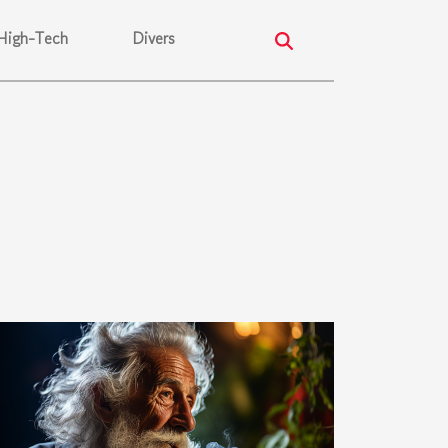
High-Tech
Divers