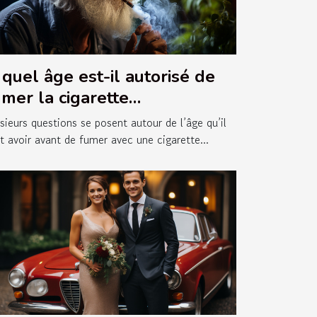
 quel âge est-il autorisé de
umer la cigarette
lectronique ?
sieurs questions se posent autour de l’âge qu’il
t avoir avant de fumer avec une cigarette...