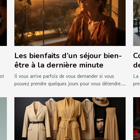
Les bienfaits d’un séjour bien-
C
être à la dernière minute
d
st
Il vous arrive parfois de vous demander si vous
La 
pouvez prendre quelques jours pour vous détendre....
pre