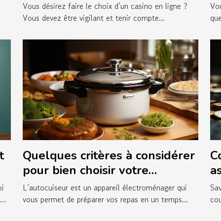
Vous désirez faire le choix d’un casino en ligne ?
Vo
Vous devez être vigilant et tenir compte...
que
t
Quelques critères à considérer
C
pour bien choisir votre
a
autocuiseur
oi
L’autocuiseur est un appareil électroménager qui
Sav
..
vous permet de préparer vos repas en un temps...
cou