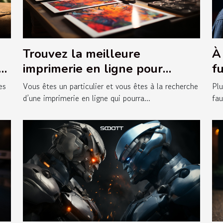
Trouvez la meilleure
À
imprimerie en ligne pour
f
particulier
é
es
Vous êtes un particulier et vous êtes à la recherche
Plu
d’une imprimerie en ligne qui pourra...
fau