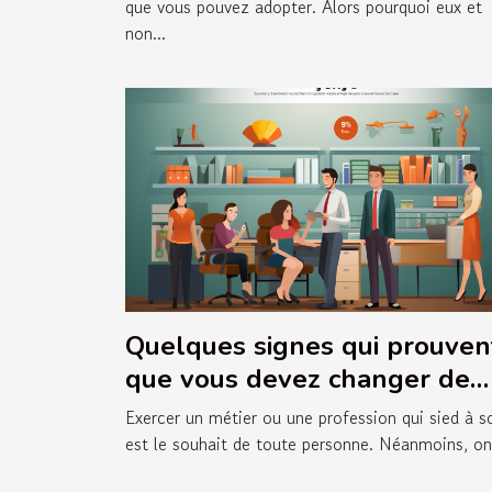
que vous pouvez adopter. Alors pourquoi eux et
non...
Quelques signes qui prouven
que vous devez changer de
boulot
Exercer un métier ou une profession qui sied à s
est le souhait de toute personne. Néanmoins, on.