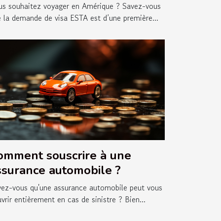
us souhaitez voyager en Amérique ? Savez-vous
 la demande de visa ESTA est d’une première...
omment souscrire à une
ssurance automobile ?
ez-vous qu'une assurance automobile peut vous
vrir entièrement en cas de sinistre ? Bien...