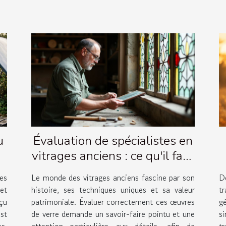
u
Évaluation de spécialistes en
vitrages anciens : ce qu'il faut
savoir
es
Le monde des vitrages anciens fascine par son
D
et
histoire, ses techniques uniques et sa valeur
t
çu
patrimoniale. Évaluer correctement ces œuvres
g
st
de verre demande un savoir-faire pointu et une
si
s.
attention particulière aux détails, afin de
t