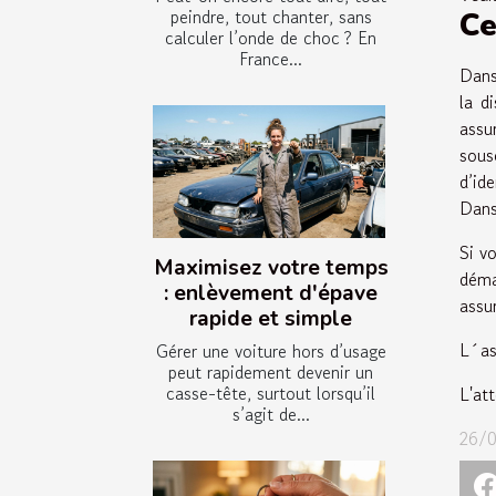
peindre, tout chanter, sans
Ce
calculer l’onde de choc ? En
France...
Dans
la d
assu
sous
d’id
Dans 
Si vo
Maximisez votre temps
déma
: enlèvement d'épave
assu
rapide et simple
L´as
Gérer une voiture hors d’usage
peut rapidement devenir un
casse-tête, surtout lorsqu’il
L'at
s’agit de...
26/0