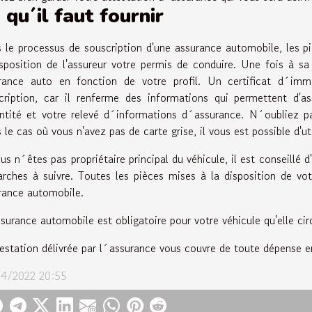
 qu´il faut fournir
 le processus de souscription d'une assurance automobile, les piè
isposition de l'assureur votre permis de conduire. Une fois à sa 
rance auto en fonction de votre profil. Un certificat d´immat
cription, car il renferme des informations qui permettent d'
entité et votre relevé d´informations d´assurance. N´oubliez pas
le cas où vous n'avez pas de carte grise, il vous est possible d'uti
us n´êtes pas propriétaire principal du véhicule, il est conseillé d
rches à suivre. Toutes les pièces mises à la disposition de vo
rance automobile.
surance automobile est obligatoire pour votre véhicule qu'elle cir
testation délivrée par l´assurance vous couvre de toute dépense 
4/2022 20:55