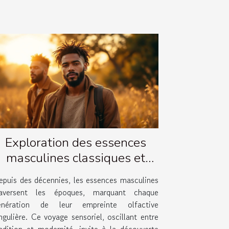
Exploration des essences
masculines classiques et
leurs évolutions
epuis des décennies, les essences masculines
raversent les époques, marquant chaque
énération de leur empreinte olfactive
ngulière. Ce voyage sensoriel, oscillant entre
radition et modernité, invite à la découverte