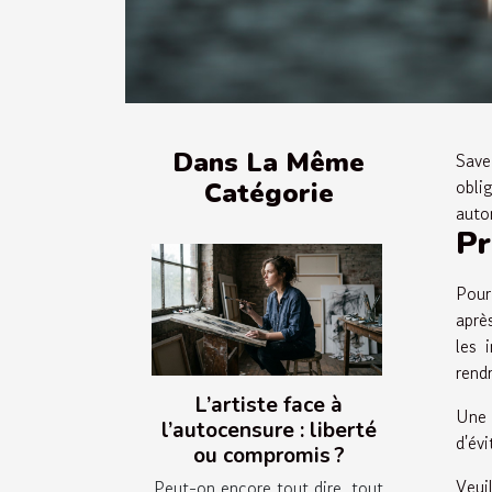
Dans La Même
Save
obli
Catégorie
auto
Pr
Pour
aprè
les 
rend
L’artiste face à
Une 
l’autocensure : liberté
d'évi
ou compromis ?
Veui
Peut-on encore tout dire, tout