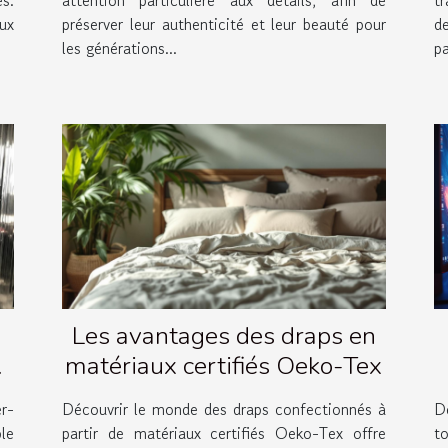
ux
préserver leur authenticité et leur beauté pour
d
les générations...
p
Les avantages des draps en
matériaux certifiés Oeko-Tex
e
r-
Découvrir le monde des draps confectionnés à
Dé
ple
partir de matériaux certifiés Oeko-Tex offre
t