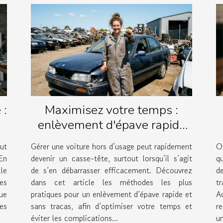
 :
Maximisez votre temps :
enlèvement d'épave rapide
et simple
ut
Gérer une voiture hors d’usage peut rapidement
O
En
devenir un casse-tête, surtout lorsqu’il s’agit
q
lle
de s’en débarrasser efficacement. Découvrez
de
les
dans cet article les méthodes les plus
t
ue
pratiques pour un enlèvement d’épave rapide et
A
es
sans tracas, afin d’optimiser votre temps et
r
éviter les complications...
un