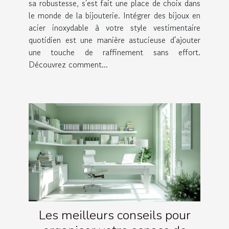
sa robustesse, s'est fait une place de choix dans
le monde de la bijouterie. Intégrer des bijoux en
acier inoxydable à votre style vestimentaire
quotidien est une manière astucieuse d'ajouter
une touche de raffinement sans effort.
Découvrez comment...
Les meilleurs conseils pour