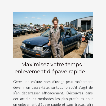
Maximisez votre temps :
enlèvement d'épave rapide et
simple
Gérer une voiture hors d’usage peut rapidement
devenir un casse-tête, surtout lorsqu’il s’agit de
s’en débarrasser efficacement. Découvrez dans
cet article les méthodes les plus pratiques pour
un enlèvement d’épave rapide et sans tracas, afin