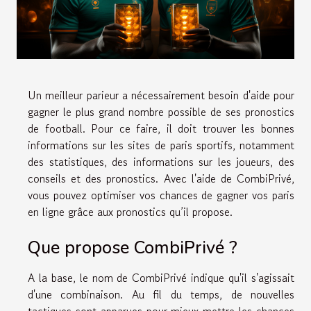
Un meilleur parieur a nécessairement besoin d'aide pour
gagner le plus grand nombre possible de ses pronostics
de football. Pour ce faire, il doit trouver les bonnes
informations sur les sites de paris sportifs, notamment
des statistiques, des informations sur les joueurs, des
conseils et des pronostics. Avec l'aide de CombiPrivé,
vous pouvez optimiser vos chances de gagner vos paris
en ligne grâce aux pronostics qu’il propose.
Que propose CombiPrivé ?
A la base, le nom de CombiPrivé indique qu'il s'agissait
d'une combinaison. Au fil du temps, de nouvelles
tactiques sont apparues pour mieux mettre les chances