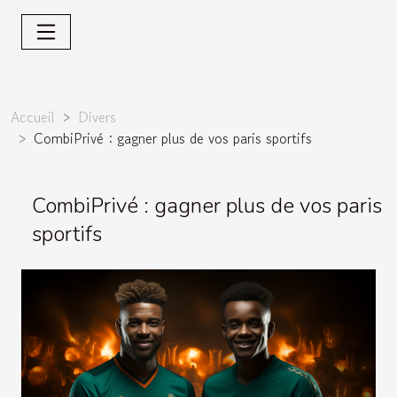
Accueil
Divers
CombiPrivé : gagner plus de vos paris sportifs
CombiPrivé : gagner plus de vos paris
sportifs