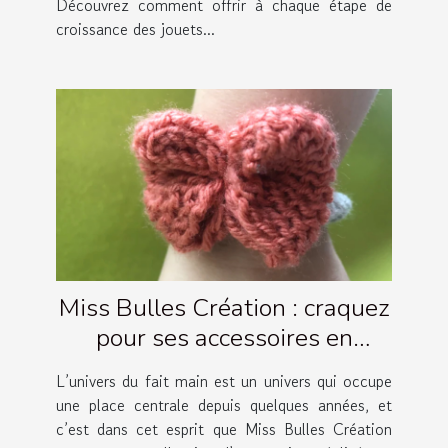
Découvrez comment offrir à chaque étape de
croissance des jouets...
Miss Bulles Création : craquez
pour ses accessoires en
crochet artisanaux !
L’univers du fait main est un univers qui occupe
une place centrale depuis quelques années, et
c’est dans cet esprit que Miss Bulles Création