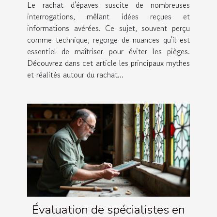
Le rachat d'épaves suscite de nombreuses
interrogations, mêlant idées reçues et
informations avérées. Ce sujet, souvent perçu
comme technique, regorge de nuances qu'il est
essentiel de maîtriser pour éviter les pièges.
Découvrez dans cet article les principaux mythes
et réalités autour du rachat...
Évaluation de spécialistes en