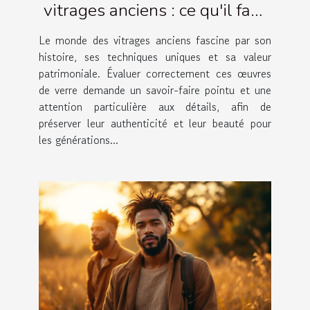
vitrages anciens : ce qu'il faut
savoir
Le monde des vitrages anciens fascine par son
histoire, ses techniques uniques et sa valeur
patrimoniale. Évaluer correctement ces œuvres
de verre demande un savoir-faire pointu et une
attention particulière aux détails, afin de
préserver leur authenticité et leur beauté pour
les générations...