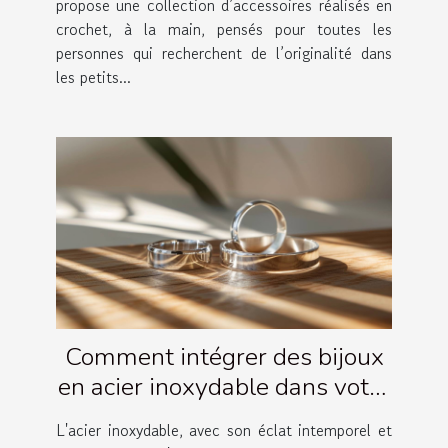
propose une collection d’accessoires réalisés en
crochet, à la main, pensés pour toutes les
personnes qui recherchent de l’originalité dans
les petits...
Comment intégrer des bijoux
en acier inoxydable dans votre
garde-robe quotidienne
L'acier inoxydable, avec son éclat intemporel et