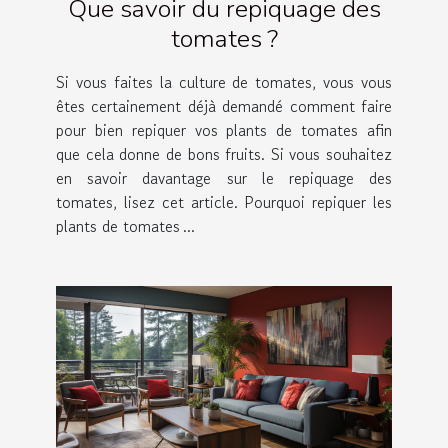
Que savoir du repiquage des
tomates ?
Si vous faites la culture de tomates, vous vous
êtes certainement déjà demandé comment faire
pour bien repiquer vos plants de tomates afin
que cela donne de bons fruits. Si vous souhaitez
en savoir davantage sur le repiquage des
tomates, lisez cet article. Pourquoi repiquer les
plants de tomates ...