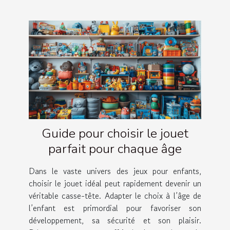
Guide pour choisir le jouet
parfait pour chaque âge
Dans le vaste univers des jeux pour enfants,
choisir le jouet idéal peut rapidement devenir un
véritable casse-tête. Adapter le choix à l’âge de
l’enfant est primordial pour favoriser son
développement, sa sécurité et son plaisir.