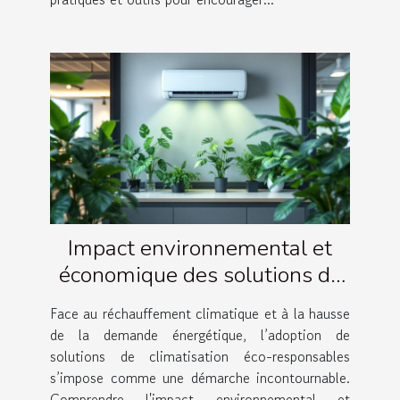
Impact environnemental et
économique des solutions de
climatisation éco-
Face au réchauffement climatique et à la hausse
responsables
de la demande énergétique, l’adoption de
solutions de climatisation éco-responsables
s’impose comme une démarche incontournable.
Comprendre l'impact environnemental et