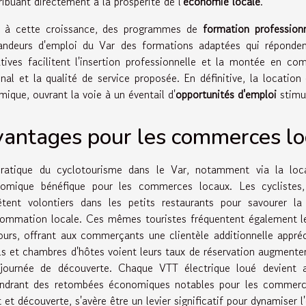
ribuant directement à la prospérité de l'
économie locale
.
 à cette croissance, des programmes de
formation professionn
ndeurs d'emploi du Var des formations adaptées qui répondent
iatives facilitent l'insertion professionnelle et la montée en c
onal et la qualité de service proposée. En définitive, la locati
mique, ouvrant la voie à un éventail d'
opportunités d'emploi
stimu
antages pour les commerces l
ratique du cyclotourisme dans le Var, notamment via la loca
omique bénéfique pour les commerces locaux. Les cyclistes, 
rêtent volontiers dans les petits restaurants pour savourer la
ommation locale. Ces mêmes touristes fréquentent également les 
ours, offrant aux commerçants une clientèle additionnelle appréc
ls et chambres d'hôtes voient leurs taux de réservation augmenter
journée de découverte. Chaque VTT électrique loué devient a
ndrant des retombées économiques notables pour les commerces
t et découverte, s'avère être un levier significatif pour dynamiser 