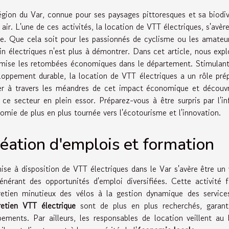
égion du Var, connue pour ses paysages pittoresques et sa biodive
n air. L'une de ces activités, la location de VTT électriques, s'av
le. Que cela soit pour les passionnés de cyclisme ou les amateurs
ain électriques n'est plus à démontrer. Dans cet article, nous exp
mise les retombées économiques dans le département. Stimulant l
loppement durable, la location de VTT électriques a un rôle pré
er à travers les méandres de cet impact économique et découvr
 ce secteur en plein essor. Préparez-vous à être surpris par l'in
omie de plus en plus tournée vers l'écotourisme et l'innovation.
éation d'emplois et formation
ise à disposition de VTT électriques dans le Var s'avère être un 
énérant des opportunités d'emploi diversifiées. Cette activité 
tretien minutieux des vélos à la gestion dynamique des service
retien VTT électrique
sont de plus en plus recherchés, garanti
pements. Par ailleurs, les responsables de location veillent a