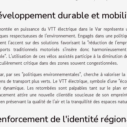
veloppement durable et mobili
ontée en puissance du VTT électrique dans le Var représente 
iques respectueuses de l'environnement. Engagés dans une politiqu
ent l'accent sur des solutions favorisant la "réduction de l'empr
sports traditionnels motorisés s'insère donc harmonieuseme
ble". L'utilisation de ces vélos assistés participe à la diminutio
iculièrement critique dans des zones souvent congestionnées.
ar, par ses "politiques environnementales", cherche à valoriser la
ns de transport plus verts. Le VTT électrique, symbole d'une "écol
e dynamique. Les retombées sont palpables tant sur le plan 
acement attire une nouvelle clientèle soucieuse de son empreint
en préservant la qualité de l'air et la tranquillité des espaces natu
nforcement de l'identité région