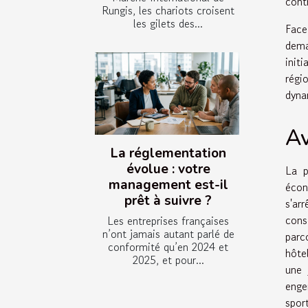
cont
Rungis, les chariots croisent
les gilets des...
Face
dema
init
régi
dyna
Av
La réglementation
évolue : votre
La p
management est-il
écon
prêt à suivre ?
s'ar
cons
Les entreprises françaises
n’ont jamais autant parlé de
parc
conformité qu’en 2024 et
hôte
2025, et pour...
une 
enge
spor