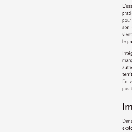
L'es
prat
pour
son 
vient
le p
Inté
marq
auth
terri
En v
posi
Im
Dans
expl