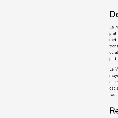
Dé
La m
prat
mett
tran
dura
part
Le V
moye
cett
dépl
tout 
Re