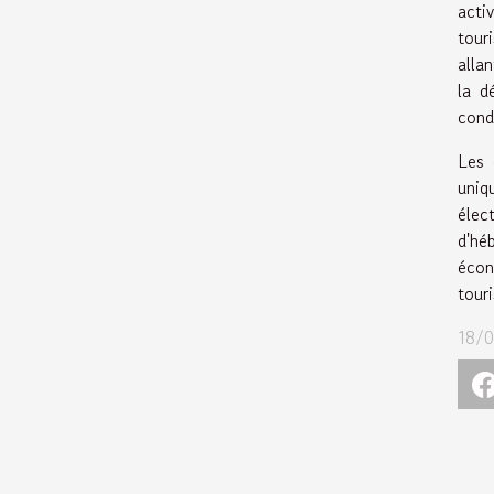
acti
tour
alla
la d
cond
Les 
uniq
élec
d'hé
écon
tour
18/0