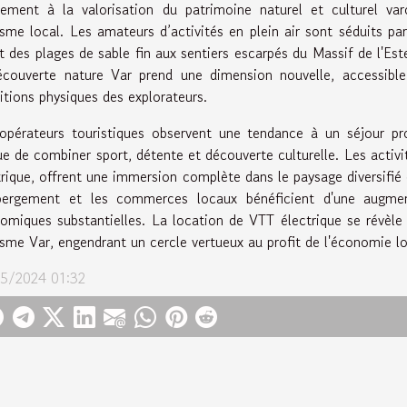
vement à la valorisation du patrimoine naturel et culturel va
isme local. Les amateurs d’activités en plein air sont séduits par l
nt des plages de sable fin aux sentiers escarpés du Massif de l'Este
écouverte nature Var prend une dimension nouvelle, accessible 
itions physiques des explorateurs.
opérateurs touristiques observent une tendance à un séjour pro
ue de combiner sport, détente et découverte culturelle. Les activit
trique, offrent une immersion complète dans le paysage diversifié
bergement et les commerces locaux bénéficient d'une augme
omiques substantielles. La location de VTT électrique se révèle
isme Var, engendrant un cercle vertueux au profit de l'économie lo
5/2024 01:32