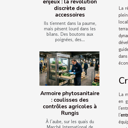
enjeux : la révolution
La r
discrète des
accessoires
plei
loca
Ils tiennent dans la paume,
terr
mais pèsent lourd dans les
bilans. Des boutons aux
dyna
poignées, des...
déve
guid
dans
écon
Cr
Armoire phytosanitaire
La m
: coulisses des
en g
contrôles agricoles à
l'en
Rungis
l'
ent
À l’aube, sur les quais du
équi
Marché International de