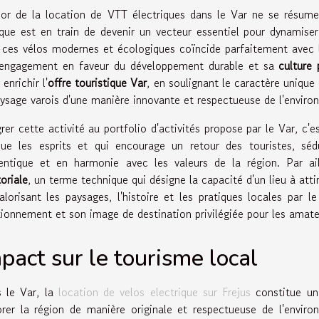
sor de la location de VTT électriques dans le Var ne se résu
ique est en train de devenir un vecteur essentiel pour dynamiser 
 ces vélos modernes et écologiques coïncide parfaitement avec l
engagement en faveur du développement durable et sa
culture 
 enrichir l'
offre touristique Var
, en soulignant le caractère unique d
aysage varois d'une manière innovante et respectueuse de l'enviro
grer cette activité au portfolio d'activités propose par le Var, c'
ue les esprits et qui encourage un retour des touristes, sédu
entique et en harmonie avec les valeurs de la région. Par aille
toriale
, un terme technique qui désigne la capacité d'un lieu à attir
alorisant les paysages, l'histoire et les pratiques locales par l
tionnement et son image de destination privilégiée pour les amateur
pact sur le tourisme local
 le Var, la
location de velos electrique sur Frejus
constitue un a
orer la région de manière originale et respectueuse de l'enviro