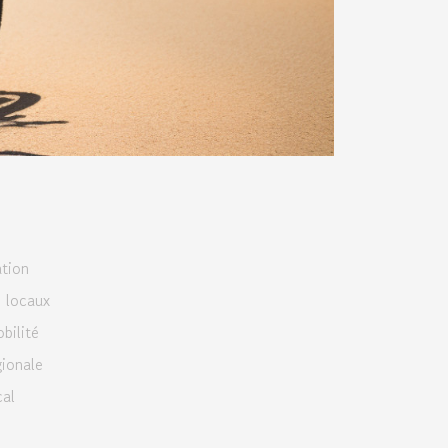
ation
 locaux
bilité
gionale
cal