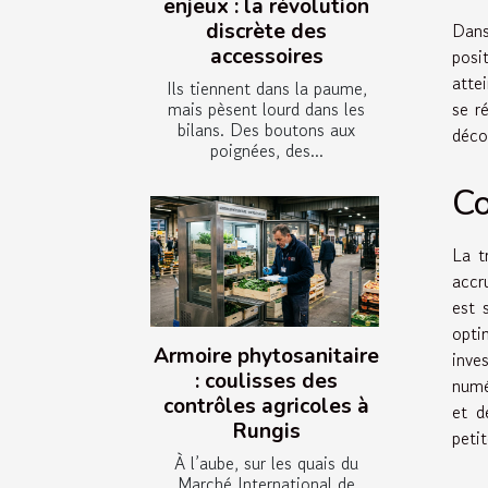
enjeux : la révolution
Dans
discrète des
accessoires
posi
atte
Ils tiennent dans la paume,
se r
mais pèsent lourd dans les
bilans. Des boutons aux
déco
poignées, des...
Co
La t
accr
est 
opti
Armoire phytosanitaire
inve
: coulisses des
numé
contrôles agricoles à
et d
Rungis
peti
À l’aube, sur les quais du
Marché International de