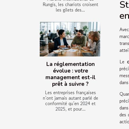
St
Rungis, les chariots croisent
les gilets des...
en
Avec
mar
tran
atte
Le
La réglementation
préc
évolue : votre
mess
management est-il
dans
prêt à suivre ?
Les entreprises françaises
Qua
n’ont jamais autant parlé de
préc
conformité qu’en 2024 et
dans 
2025, et pour...
des 
acti