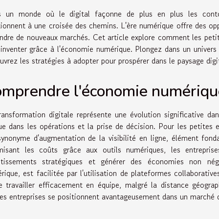
 un monde où le digital façonne de plus en plus les contou
tionnent à une croisée des chemins. L'ère numérique offre des opp
indre de nouveaux marchés. Cet article explore comment les petite
éinventer grâce à l'économie numérique. Plongez dans un univers o
uvrez les stratégies à adopter pour prospérer dans le paysage digit
mprendre l'économie numérique
ransformation digitale représente une évolution significative da
ue dans les opérations et la prise de décision. Pour les petites 
synonyme d'augmentation de la visibilité en ligne, élément fond
misant les coûts grâce aux outils numériques, les entreprise
stissements stratégiques et générer des économies non négl
rique, est facilitée par l'utilisation de plateformes collaborati
e travailler efficacement en équipe, malgré la distance géograp
tes entreprises se positionnent avantageusement dans un marché d