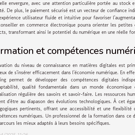
elle envergure, avec une attention particulière portée au stock e
ité. De plus, le paiement sécurisé est un vecteur de confiance indis
expérience utilisateur fluide et intuitive pour favoriser l'augmenta
onseiller en commerce électronique pourra orienter les petites e
cts, transformant ainsi le potentiel du numérique en une réelle f
rmation et compétences numér
évation du niveau de connaissance en matières digitales est prim
reux de s'insérer efficacement dans l'économie numérique. En effe
ning permet de développer des compétences digitales indispe
aptabilité, qualité fondamentale dans un monde économique 
alisation régulière des savoirs et savoir-faire. Les ressources hu
ent d'être au diapason des évolutions technologiques. À cet é
gogiques pertinents, offrant une accessibilité et une flexibilité 
étences numériques. Un professionnel de la formation dans ce do
parcours les mieux adaptés à leurs besoins spécifiques.
4/2025 11:26