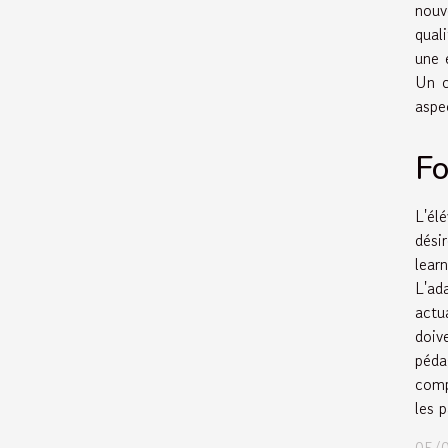
nouv
qual
une 
Un c
aspe
Fo
L'él
dési
lear
L'ad
actu
doiv
péda
comp
les 
05/0