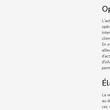
Op
L'au
opér
inte
clie
En e
aill
d'ac
d'inf
perm
Él
La v
au-d
ces 