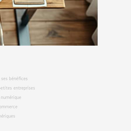
ses bénéfices
etites entreprises
e numérique
-commerce
ériques