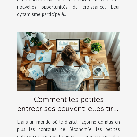
nouvelles opportunités de croissance. Leur
dynamisme participe à...
Comment les petites
entreprises peuvent-elles tirer
profit de l'économie
Dans un monde où le digital façonne de plus en
numérique
plus les contours de l'économie, les petites
entreprises se positionnent à une croisée des