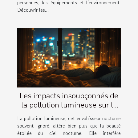
personnes, les équipements et l’environnement.
Découvrir les...
Les impacts insoupçonnés de
la pollution lumineuse sur le
sommeil et comment y
La pollution lumineuse, cet envahisseur nocturne
remédier
souvent ignoré, altère bien plus que la beauté
étoilée du ciel nocturne. Elle interfère