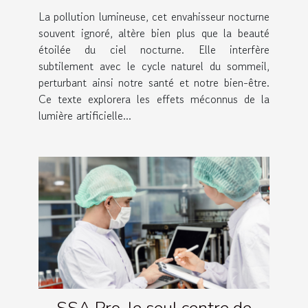
sommeil et comment y
La pollution lumineuse, cet envahisseur nocturne
remédier
souvent ignoré, altère bien plus que la beauté
étoilée du ciel nocturne. Elle interfère
subtilement avec le cycle naturel du sommeil,
perturbant ainsi notre santé et notre bien-être.
Ce texte explorera les effets méconnus de la
lumière artificielle...
SSA Pro, le seul centre de