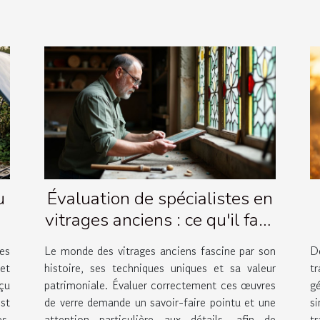
u
Évaluation de spécialistes en
vitrages anciens : ce qu'il faut
savoir
es
Le monde des vitrages anciens fascine par son
D
et
histoire, ses techniques uniques et sa valeur
t
çu
patrimoniale. Évaluer correctement ces œuvres
g
st
de verre demande un savoir-faire pointu et une
si
s.
attention particulière aux détails, afin de
t