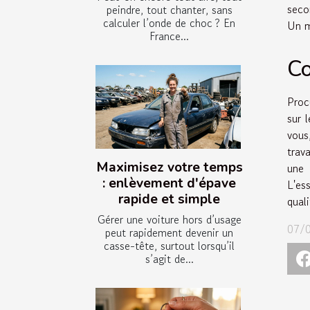
seco
peindre, tout chanter, sans
calculer l’onde de choc ? En
Un m
France...
Co
Proc
sur 
vous
trav
Maximisez votre temps
une 
: enlèvement d'épave
L'es
rapide et simple
quali
Gérer une voiture hors d’usage
07/0
peut rapidement devenir un
casse-tête, surtout lorsqu’il
s’agit de...