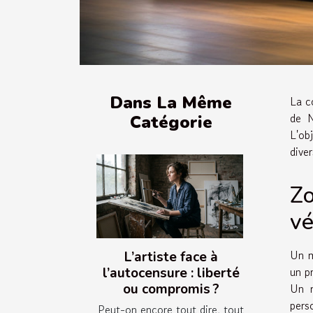
Dans La Même
La c
de N
Catégorie
L'ob
dive
Zo
vé
Un m
L’artiste face à
un p
l’autocensure : liberté
Un m
ou compromis ?
pers
Peut-on encore tout dire, tout