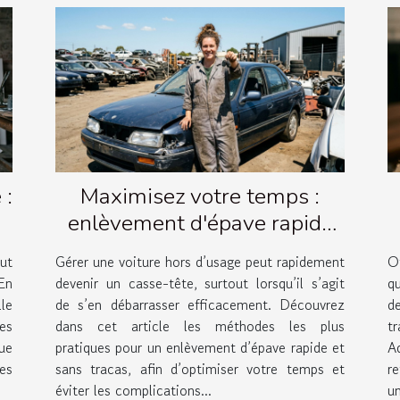
 :
Maximisez votre temps :
enlèvement d'épave rapide
et simple
ut
Gérer une voiture hors d’usage peut rapidement
O
En
devenir un casse-tête, surtout lorsqu’il s’agit
q
lle
de s’en débarrasser efficacement. Découvrez
de
les
dans cet article les méthodes les plus
t
ue
pratiques pour un enlèvement d’épave rapide et
A
es
sans tracas, afin d’optimiser votre temps et
r
éviter les complications...
un