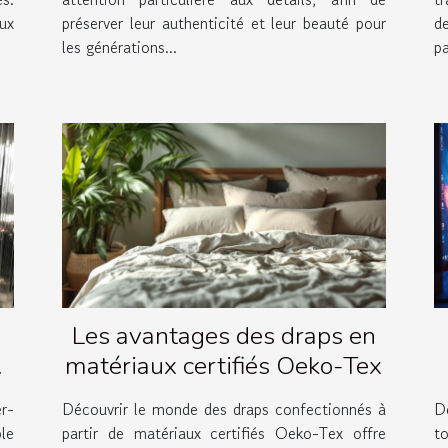
ux
préserver leur authenticité et leur beauté pour
d
les générations...
p
Les avantages des draps en
matériaux certifiés Oeko-Tex
e
r-
Découvrir le monde des draps confectionnés à
Dé
ple
partir de matériaux certifiés Oeko-Tex offre
t