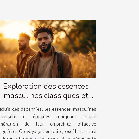
Exploration des essences
masculines classiques et
leurs évolutions
epuis des décennies, les essences masculines
raversent les époques, marquant chaque
énération de leur empreinte olfactive
ngulière. Ce voyage sensoriel, oscillant entre
radition et modernité, invite à la découverte