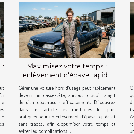
 :
Maximisez votre temps :
enlèvement d'épave rapide
et simple
ut
Gérer une voiture hors d’usage peut rapidement
O
En
devenir un casse-tête, surtout lorsqu’il s’agit
q
lle
de s’en débarrasser efficacement. Découvrez
de
les
dans cet article les méthodes les plus
t
ue
pratiques pour un enlèvement d’épave rapide et
A
es
sans tracas, afin d’optimiser votre temps et
r
éviter les complications...
un