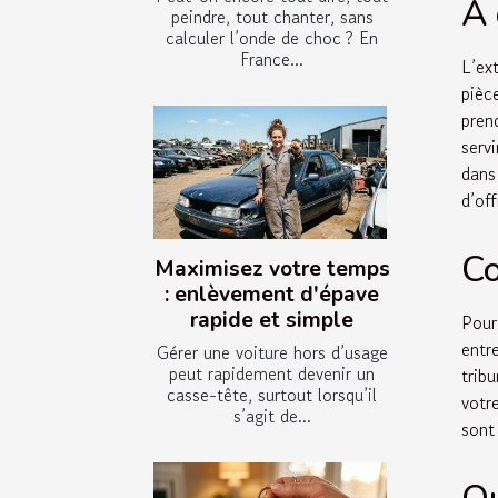
À 
peindre, tout chanter, sans
calculer l’onde de choc ? En
France...
L’ex
pièc
pren
serv
dans
d’off
Co
Maximisez votre temps
: enlèvement d'épave
rapide et simple
Pour
entre
Gérer une voiture hors d’usage
peut rapidement devenir un
trib
casse-tête, surtout lorsqu’il
votr
s’agit de...
sont