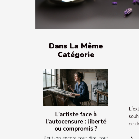
Dans La Même
Catégorie
L’ex
L’artiste face à
souh
l’autocensure : liberté
ce d
ou compromis ?
Peut-on encore tout dire, tout