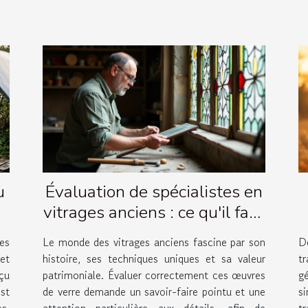
u
Évaluation de spécialistes en
vitrages anciens : ce qu'il faut
savoir
es
Le monde des vitrages anciens fascine par son
D
et
histoire, ses techniques uniques et sa valeur
t
çu
patrimoniale. Évaluer correctement ces œuvres
g
st
de verre demande un savoir-faire pointu et une
si
s.
attention particulière aux détails, afin de
t