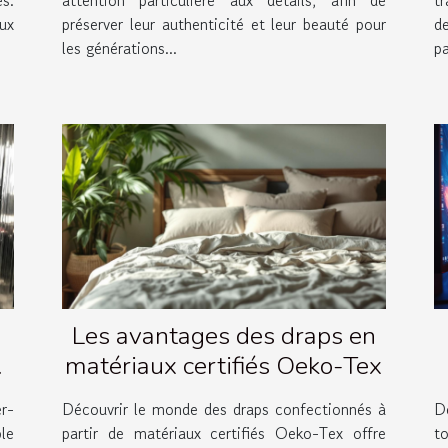
ux
préserver leur authenticité et leur beauté pour
d
les générations...
p
Les avantages des draps en
matériaux certifiés Oeko-Tex
e
r-
Découvrir le monde des draps confectionnés à
Dé
ple
partir de matériaux certifiés Oeko-Tex offre
t