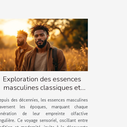
Exploration des essences
masculines classiques et
leurs évolutions
epuis des décennies, les essences masculines
raversent les époques, marquant chaque
énération de leur empreinte olfactive
ngulière. Ce voyage sensoriel, oscillant entre
radition et modernité, invite à la découverte