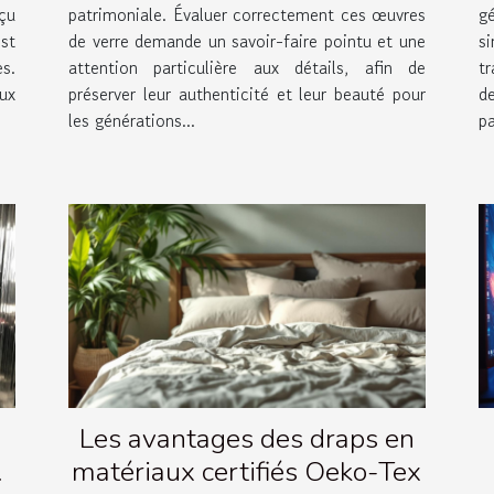
çu
patrimoniale. Évaluer correctement ces œuvres
g
st
de verre demande un savoir-faire pointu et une
si
s.
attention particulière aux détails, afin de
t
ux
préserver leur authenticité et leur beauté pour
d
les générations...
p
Les avantages des draps en
matériaux certifiés Oeko-Tex