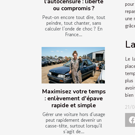
l’autocensure : liberté
pour
ou compromis ?
repa
Peut-on encore tout dire, tout
une 
peindre, tout chanter, sans
grâc
calculer l’onde de choc ? En
France...
La
Le l
plac
temp
plus
avoi
Maximisez votre temps
bien 
: enlèvement d'épave
rapide et simple
21/0
Gérer une voiture hors d’usage
peut rapidement devenir un
casse-tête, surtout lorsqu’il
s’agit de...