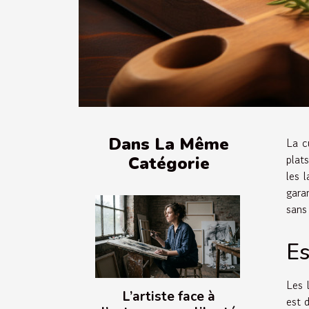
Dans La Même
La c
plat
Catégorie
les 
gara
sans
Es
Les 
L’artiste face à
est 