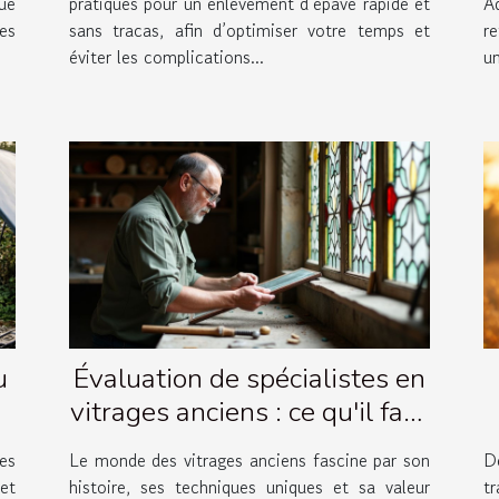
ue
pratiques pour un enlèvement d’épave rapide et
A
es
sans tracas, afin d’optimiser votre temps et
r
éviter les complications...
un
u
Évaluation de spécialistes en
vitrages anciens : ce qu'il faut
savoir
es
Le monde des vitrages anciens fascine par son
D
et
histoire, ses techniques uniques et sa valeur
t