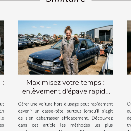
 :
Maximisez votre temps :
enlèvement d'épave rapide
et simple
ut
Gérer une voiture hors d’usage peut rapidement
O
En
devenir un casse-tête, surtout lorsqu’il s’agit
q
lle
de s’en débarrasser efficacement. Découvrez
de
les
dans cet article les méthodes les plus
t